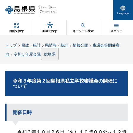
Language
目的で探す
組織で探す
キーワード検索
メニュー
トップ
>
県政・統計
>
県情報・統計
>
情報公開
>
審議会等開催案
内
>
令和３年度会議
総務課
令和３年度第２回島根県私立学校審議会の開催に
ついて
開催日時
令和３年１０月２６日（火）１０時００分～１２時