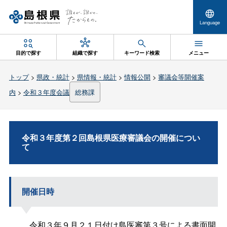
Language
目的で探す
組織で探す
キーワード検索
メニュー
トップ
>
県政・統計
>
県情報・統計
>
情報公開
>
審議会等開催案
内
>
令和３年度会議
総務課
令和３年度第２回島根県医療審議会の開催につい
て
開催日時
令和３年９月２１日付け島医審第３号による書面開