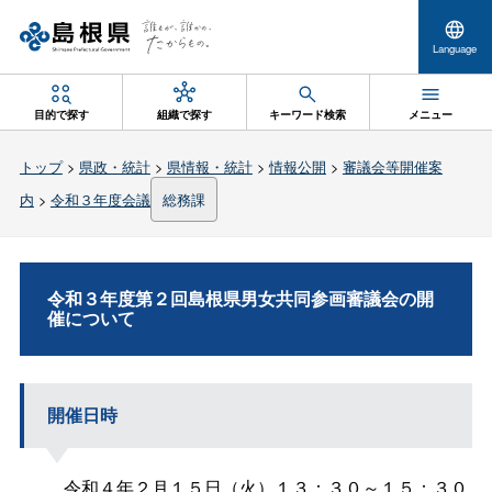
Language
目的で探す
組織で探す
キーワード検索
メニュー
トップ
>
県政・統計
>
県情報・統計
>
情報公開
>
審議会等開催案
内
>
令和３年度会議
総務課
令和３年度第２回島根県男女共同参画審議会の開
催について
開催日時
令和４年２月１５日（火）１３：３０～１５：３０