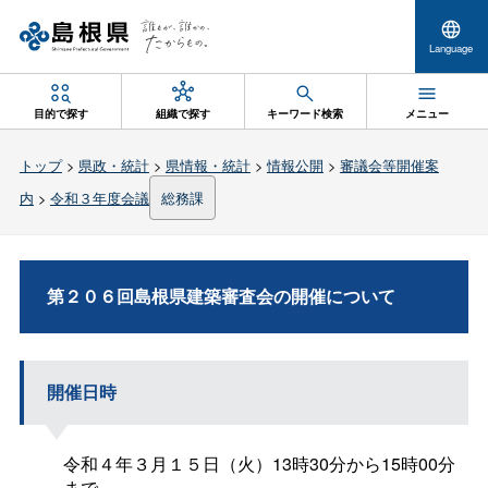
Language
目的で探す
組織で探す
キーワード検索
メニュー
トップ
>
県政・統計
>
県情報・統計
>
情報公開
>
審議会等開催案
内
>
令和３年度会議
総務課
第２０６回島根県建築審査会の開催について
開催日時
令和４年３月１５日（火）13時30分から15時00分
まで