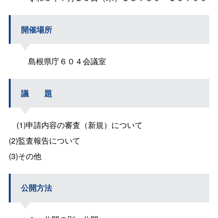
開催場所
島根県庁６０４会議室
議
題
(1)申請内容の審査（新規）について
(2)監査報告について
(3)その他
公開方法