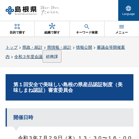
Language
目的で探す
組織で探す
キーワード検索
メニュー
トップ
>
県政・統計
>
県情報・統計
>
情報公開
>
審議会等開催案
内
>
令和３年度会議
総務課
第１回安全で美味しい島根の県産品認証制度（美
味しまね認証）審査委員会
開催日時
令和３年７月２９日（木）１３：３０〜１６：００