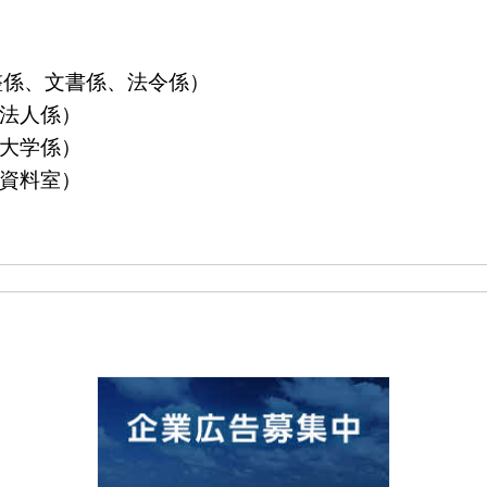
算調整係、文書係、法令係）
益法人係）
立大学係）
島資料室）