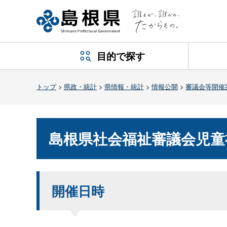
目的で探す
トップ
>
県政・統計
>
県情報・統計
>
情報公開
>
審議会等開催
島根県社会福祉審議会児童
開催日時