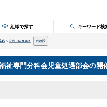
組織で探す
キーワード検
案内
>
令和３年度会議
総務課
福祉専門分科会児童処遇部会の開