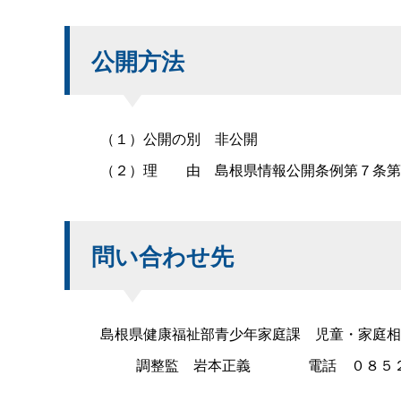
公開方法
（１）公開の
別
非公開
（２）
理
由
島根県情報公開条例第７条第
問い合わせ先
島根県健康福祉部青少年家庭
課
児童・家庭相
調整
監
岩本正
義
電
話
０８５