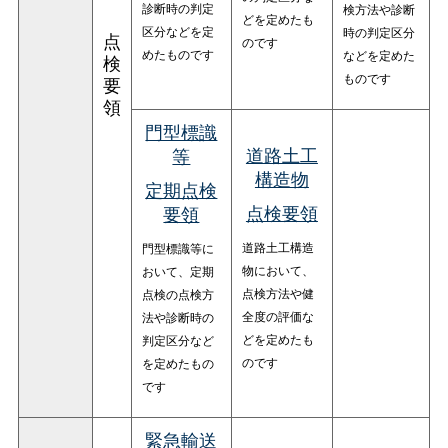
診断時の判定
検方法や診断
どを定めたも
区分などを定
時の判定区分
点
のです
めたものです
などを定めた
検
ものです
要
領
門型標識
道路土工
等
構造物
定期点検
点検要領
要領
道路土工構造
門型標識等に
物において、
おいて、定期
点検方法や健
点検の点検方
全度の評価な
法や診断時の
どを定めたも
判定区分など
のです
を定めたもの
です
緊急輸送