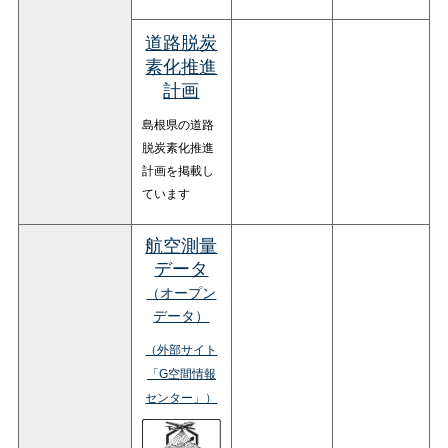
道路脱炭
素化推進
計画
島根県の道路
脱炭素化推進
計画を掲載し
ています
航空測量
データ
（オープン
データ）
（外部サイト
「G空間情報
センター」）