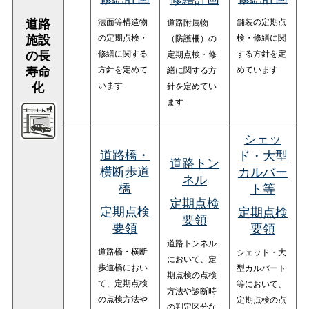
法面等構造物
舗装の定期点
道路附属物
道路
の定期点検・
検・修繕に関
（防護柵）の
施設
修繕に関する
する方針を定
定期点検・修
の長
方針を定めて
めています
繕に関する方
寿命
います
針を定めてい
化
ます
シェッ
道路橋・
ド・大型
道路トン
横断歩道
カルバー
ネル
橋
ト等
定期点検
定期点検
定期点検
要領
要領
要領
道路トンネル
道路橋・横断
シェッド・大
において、定
歩道橋におい
型カルバート
期点検の点検
て、定期点検
等において、
方法や診断時
の点検方法や
定期点検の点
の判定区分な