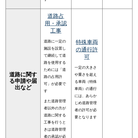
道路占
用・承認
工事
道路に一定の
特殊車両
施設を設置し
の通行許
て継続して道
可
路を使用する
一定の大きさ
ためには「道
道路に関す
や重さを超え
路の占用許
る申請や届
る車両（特殊
可」が必要で
出など
車両）の通行
す
には、あらか
また道路管理
じめ道路管理
者以外の方が
者の許可が必
道路に関する
要となります
工事を行うと
きは道路管理
者の承認が必