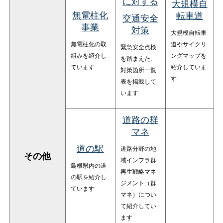
に対する
大規模自
無電柱化
転車道
交通安全
事業
対策
大規模自転車
無電柱化の取
道やサイクリ
緊急安全点検
組みを紹介し
ングマップを
を踏まえた、
ています
紹介していま
対策箇所一覧
す
表を掲載して
います
道路の群
マネ
道の駅
道路分野の地
その他
域インフラ群
島根県内の道
再生戦略マネ
の駅を紹介し
ジメント（群
ています
マネ）につい
て紹介してい
ます