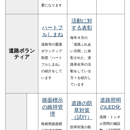
要になります
活動に対
ハートフ
する表彰
ルしまね
毎年８月の
道路等の愛護
「道路ふれあ
道路ボラン
ボランティア
い月間」に表
ティア
制度「ハート
彰された、道
フルしまね」
路美化等の活
の紹介をして
動をしている
います
方々を紹介し
ています
路面標示
道路照明
道路の防
の維持管
のLED化
草対策
理
道路・トンネ
（試行）
ル照明の施設
島根県路面標
防草対策の取
数、LED照明