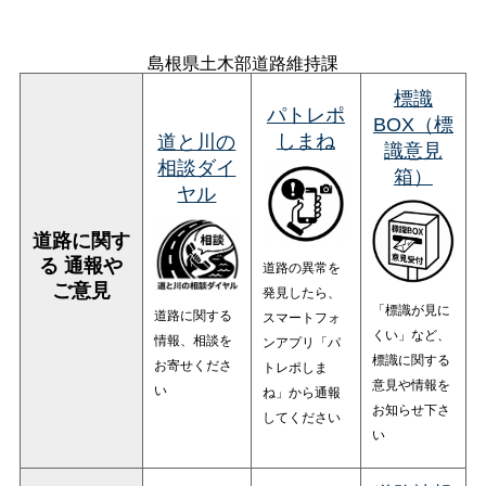
島根県土木部道路維持課
標識
パトレポ
BOX（標
しまね
道と川の
識意見
相談ダイ
箱）
ヤル
道路に関す
る
通報や
道路の異常を
ご意見
発見したら、
「標識が見に
道路に関する
スマートフォ
くい」など、
情報、相談を
ンアプリ「パ
標識に関する
お寄せくださ
トレポしま
意見や情報を
い
ね」から通報
お知らせ下さ
してください
い