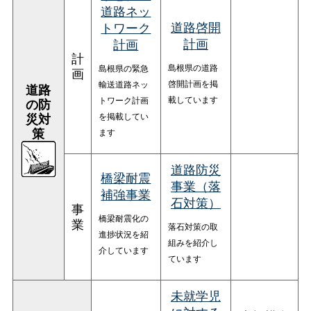
道路ネッ
道路啓開
トワーク
計画
計画
計
島根県の道路
島根県の緊急
画
啓開計画を掲
輸送道路ネッ
道路
載しています
トワーク計画
の防
を掲載してい
災対
ます
策
道路防災
橋梁耐震
事業（落
補強事業
石対策）
事
橋梁耐震化の
業
落石対策の取
進捗状況を紹
組みを紹介し
介しています
ています
未就学児