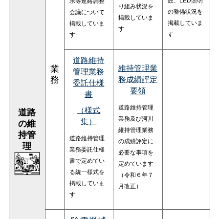
示等連絡調整
り組み状況を
の整備状況を
会議について
掲載していま
掲載していま
掲載していま
す
す
す
道路維持
業
維持管理業
管理業務
務
務成績評定
委託仕様
要領
書
道路維持管理
（様式
道路
業務及び河川
集）
の維
維持管理業務
持管
道路維持管理
の成績評定に
理
業務委託仕様
必要な事項を
書で定めてい
定めています
る統一様式を
（令和６年７
掲載していま
月改正）
す