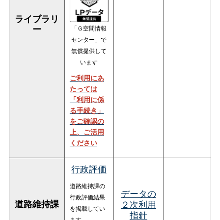
ライブラリ
「Ｇ空間情報
ー
センター」で
無償提供して
います
ご利用にあ
たっては
「利用に係
る手続き」
をご確認の
上、ご活用
ください
行政評価
道路維持課の
データの
行政評価結果
道路維持課
２次利用
を掲載してい
指針
ます