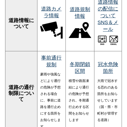
道路情報
道路カメ
の配信に
道路規制
ラ情報
ついて
情報
道路情報に
SNS＆メ
ついて
ール
事前通行
冬期閉鎖
冠水危険
規制
区間
箇所
豪雨や強風な
どにより通行
積雪や路面凍
大雨で冠水す
道路の通行
の危険が予想
結により通行
る恐れのある
制限につい
される場合
の危険が予想
箇所をお知ら
て
に、事前に道
され、冬期通
せしています
路を通行止め
行止めする区
（国・県・市
にする箇所を
間をお知らせ
町村が管理す
お知らせしま
します
る道路）
す