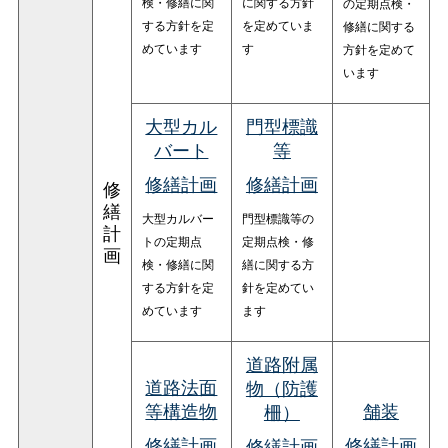
検・修繕に関
に関する方針
の定期点検・
する方針を定
を定めていま
修繕に関する
めています
す
方針を定めて
います
大型カル
門型標識
バート
等
修繕計画
修繕計画
修
繕
大型カルバー
門型標識等の
計
トの定期点
定期点検・修
画
検・修繕に関
繕に関する方
する方針を定
針を定めてい
めています
ます
道路附属
道路法面
物（防護
等構造物
舗装
柵）
修繕計画
修繕計画
修繕計画