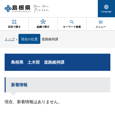
Language
目的で探す
組織で探す
キーワード検索
メニュー
トップ
>
現在の位置
道路維持課
島根
県
土木
部
道路維持課
新着情報
現在、新着情報はありません。