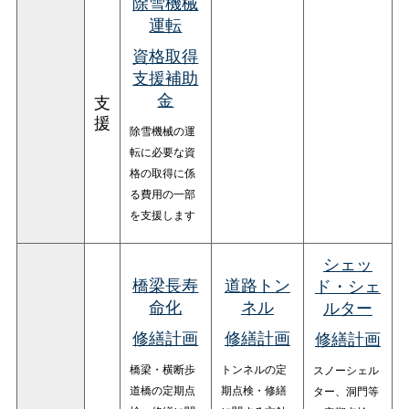
除雪機械
運転
資格取得
支援補助
金
支
援
除雪機械の運
転に必要な資
格の取得に係
る費用の一部
を支援します
シェッ
橋梁長寿
道路トン
ド・シェ
命化
ネル
ルター
修繕計画
修繕計画
修繕計画
橋梁・横断歩
トンネルの定
スノーシェル
道橋の定期点
期点検・修繕
ター、洞門等