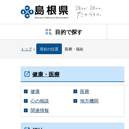
目的で探す
トップ
>
現在の位置
医療・福祉
健康・医療
健康
医療
心の相談
地方機関
関連情報