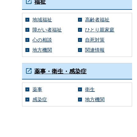
福祉
地域福祉
高齢者福祉
障がい者福祉
ひとり親家庭
心の相談
自死対策
地方機関
関連情報
薬事・衛生・感染症
薬事
衛生
感染症
地方機関