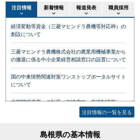
注目情報
新着情報
報道発表
職員採用
経済変動等資金（三菱マヒンドラ農機等対応枠）の
創設について
三菱マヒンドラ農機株式会社の農業用機械事業から
の撤退に係る中小企業経営相談窓口の設置について
国の中東情勢関連対策ワンストップポータルサイト
について
米国関税措置への対応（相談窓口、支援制度等）
注目情報の一覧を見る
【島根県公共土木工事関係】中東情勢の変化による
2026年08月06日
2026年08月06日
2026年08月06日
資材価格高騰等への対応について
島根県の基本情報
【健康推進課】しまね☆健康づくりチャレンジ月間
北朝鮮による弾道ミサイルの発射事案についての島
【人事課】島根県庁×警察交流イベント「シルシル