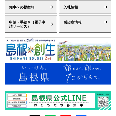
員（警備艇乗組員）採用選考試験の受験申込受付を
人事課
しまね健康寿命延伸プロジェクト ９月は「しまね
知事への提案箱
入札情報
開始しました。
米国自動車関税措置等に伴う中小企業特別相談窓口
☆健康づくりチャレンジ月間」です！
島根県人事委員会事務局
の設置
2026年08月05日
健康推進課
申請・手続き（電子申
感染症情報
令和８年度島根県西部地区自治体等共同公売会
請サービス）
2026年07月27日
西部県民センター
県税に関する質問はAIチャットボットシステムをご
2026年08月06日
【病院局】令和８年度島根県職員（薬剤師）採用選
活用ください
令和８年度 島根県知事・中国地方整備局長懇談会
考試験（第２回）について掲載しました
の開催について
2026年08月05日
病院局
【浜田保健所】猫の飼い主を募集しています
土木総務課
「誰もが、誰かの、たからもの。」島根移住プロモ
浜田保健所
ーション「いいけん、島根県」
2026年07月27日
2026年08月06日
【病院局】令和８年度島根県職員（理学療法士・言
令和８年度 飯梨川水利管理委員会を開催します
2026年08月05日
島根暮らしの本音！ラジオ番組「ハートフルデイ
語聴覚士）採用選考試験について掲載しました
【中山間地域研究センター】図書室案内：新着図書
河川課
ズ」毎週月曜18:30～放送中
病院局
のお知らせ
中山間地域研究センター
2026年08月06日
令和６年７月の大雨による被災者等への支援体制
2026年07月24日
県立東部高等技術校「オープンキャンパス」の開催
令和８年度島根県職員（任期付職員・一般事務）採
について
2026年08月05日
大雨被害等にかかる自動車税の特例
用選考試験第１次試験結果について掲載しました
【中山間地域研究センター】コラム：「木の時計作
東部高等技術校