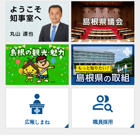
について掲載しました
根県知事コメント
ケンショク」について掲載しました
［農林水産関係］原油価格高騰等に係る農林水産関
健康推進課
防災危機管理課
人事課
係特別相談窓口の設置について
2026年08月06日
2026年08月06日
2026年08月03日
［商工関係］原油価格高騰等に係る中小企業特別相
物流対策セミナー開催のご案内
韓国軍による竹島に関する軍事訓練の実施について
【人事課】令和８年度【松江地区】会計年度任用職
談窓口について
（知事コメント）
員（障がい者）採用試験について掲載しました
しまねブランド推進課
総務部総務課
人事課
【注意喚起】島根県知事「丸山達也」を名乗る偽メ
2026年08月06日
ール等にご注意ください
【東部高等技術校】「パソコンビジネス科第２期、
2026年08月06日
2026年07月29日
PC・介護初任者科は募集延長！8/12応募〆
第１回島根県渇水対策関係課長会議の開催について
【人事委員会事務局】社会人キャリア採用オンライ
令和8年1月の地震による被災者等への支援体制に
切！！」、「8/3～募集開始！パソコン・FP基礎科
ン説明会の案内について掲載しました
防災危機管理課
ついて
２，ビジネス活用PC科（シニア）、定住外国人介
島根県人事委員会事務局
護科」の受講生募集について掲載しました
2026年08月06日
島根県東部を震源とする最大震度５強の地震に関す
東部高等技術校
令和８年熊本地震に係る島根県支援対策関係課長会
2026年07月29日
る情報
議の開催について
【人事委員会事務局】令和8年度島根県職員採用試
広報しまね
職員採用
験（高校卒業程度、資格免許職（第2回）、社会人
2026年08月06日
防災危機管理課
【注意喚起】県が過去に使用したドメインの第三者
【人事課】島根県庁×警察交流イベント「シルシル
キャリア、地区別、水産練習船乗組員）、島根県警
による再利用
ケンショク」について掲載しました
察官A（高校卒業程度）採用試験及び島根県警察職
2026年08月06日