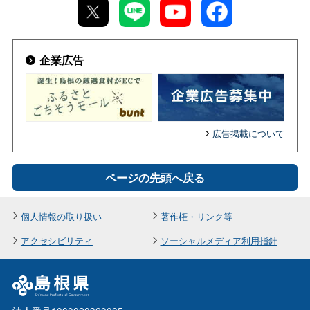
人事課
り」を開催しました
令和６年能登半島地震にかかる支援
中山間地域研究センター
2026年08月06日
2026年07月09日
【訂正】新型コロナ感染状況を踏まえた県民の皆様
企業広告
2030年開催予定【島根かみあり国スポ・全スポ】
【病院局】島根県立病院 薬剤部門 WEB説明会
への感染対策のお願い
2026年08月05日
ウェブサイトを公開中！
（R8.7月-9月）の開催について掲載しました
【中山間地域研究センター】 木材の材料強度試験
薬事衛生課
病院局
機の調達の一般競争入札について掲載しました
島根の暮らしをイメージできる！「しってるようで
中山間地域研究センター
2026年08月06日
広告掲載について
しらないしまねの暮らし。」パンフレット
2026年07月02日
石見銀山発見５００年・世界遺産登録２０周年記
【病院局】令和８年度 島根県立病院 「看護学生の
念 萩・石見空港でパネル展を開催します！
2026年08月04日
ための体験型病院説明会」について掲載しました
【産業振興課】ものづくり産業生産プロセス変革支
文化財課
ページの先頭へ戻る
病院局
援事業について更新しました
産業振興課
2026年08月06日
個人情報の取り扱い
著作権・リンク等
2026年06月29日
第24回島根県民文化祭特別参加展「硬筆アート
アクセシビリティ
ソーシャルメディア利用指針
【病院局】令和８年度島根県職員（臨床検査技師）
展」作品を募集します！
2026年08月04日
採用選考試験について
研究情報に研究者の「つぶやき」003を掲載（更
文化国際課
病院局
新）しました
農業技術センター
2026年08月06日