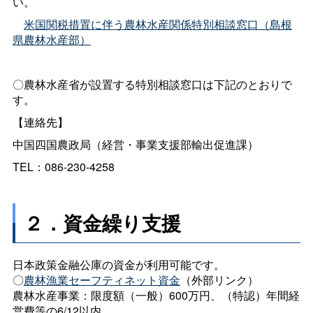
い。
米国関税措置に伴う農林水産関係特別相談窓口（島根
県農林水産部）
〇農林水産省が設置する特別相談窓口は下記のとおりで
す。
【連絡先】
中国四国農政局（経営・事業支援部輸出促進課）
TEL：086-230-4258
２．資金繰り支援
日本政策金融公庫の資金が利用可能です。
〇
農林漁業セーフティネット資金
（外部リンク）
農林水産事業：限度額（一般）600万円、（特認）年間経
営費等の6/12以内