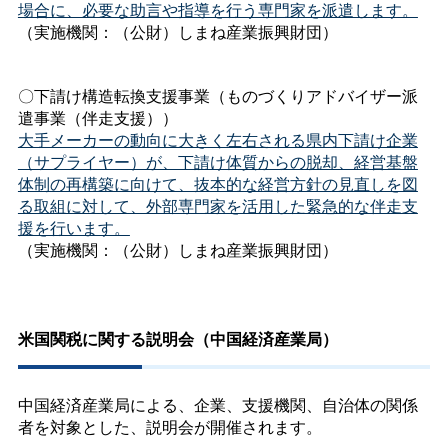
場合に、必要な助言や指導を行う専門家を派遣します。
（実施機関：（公財）しまね産業振興財団）
〇下請け構造転換支援事業（ものづくりアドバイザー派
遣事業（伴走支援））
大手メーカーの動向に大きく左右される県内下請け企業
（サプライヤー）が、下請け体質からの脱却、経営基盤
体制の再構築に向けて、抜本的な経営方針の見直しを図
る取組に対して、外部専門家を活用した緊急的な伴走支
援を行います。
（実施機関：（公財）しまね産業振興財団）
米国関税に関する説明会（中国経済産業局）
中国経済産業局による、企業、支援機関、自治体の関係
者を対象とした、説明会が開催されます。