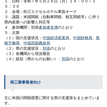
１．日時：令和７年５月２６日（月）１４：００～１
５：３０
２．会場：松江エクセルホテル東急オーク
３．議題：米国関税（自動車関税、相互関税等）に伴う
県内産業への影響と対応等
４．参加機関：別添
参加者名簿
のとおり
５．次第
（１）国の支援状況：
中国経済産業局
、
中国財務局
、
島
根労働局
、
中国四国農政局
（２）県の支援状況：
別添
のとおり
（３）各機関から現況報告
（４）総括（県からのお願い）：
別添
のとおり
商工業事業者向け
主に米国の関税措置に関する県の支援策をまとめていま
す。