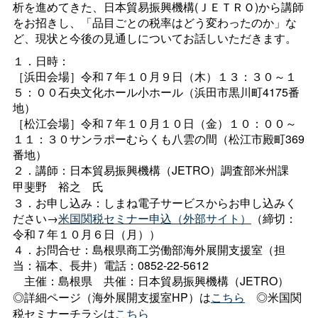
析を進めてきた、日本貿易振興機構(ＪＥＴＲＯ)から講師
をお招きし、「品目ごとの税率はどう変わったのか」な
ど、現状と今後の見通しについてお話しいただきます。
１．日時：
［浜田会場］令和７年１０月９日（木）１３：３０～１
５：００石央文化ホール小ホール（浜田市黒川町4175番
地）
［松江会場］令和７年１０月１０日（金）１０：００～
１１：３０サンラポーむらくも八雲の間（松江市殿町369
番地）
２．講師：日本貿易振興機構（JETRO）調査部米州課
甲斐野
裕之
氏
３．お申し込み：しまね電子サービスからお申し込みく
ださい→
米国関税セミナー申込（外部サイト）
（締切：
令和７年１０月６日（月））
４．お問合せ：島根県商工労働部海外展開支援室（担
当：福本、長井）電話：0852-22-5612
主催：島根県
共催：日本貿易振興機構（JETRO）
◎詳細ページ（海外展開支援室HP）は
こちら
◎米国関
税セミナーチラシは
こちら