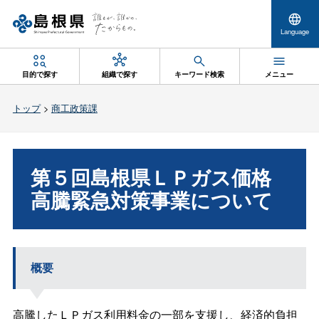
Language
目的で探す
組織で探す
キーワード検索
メニュー
トップ
>
商工政策課
第５回島根県ＬＰガス価格
高騰緊急対策事業について
概要
高騰したＬＰガス利用料金の一部を支援し、経済的負担