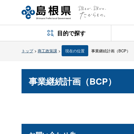
目的で探す
トップ
>
商工政策課
>
現在の位置
事業継続計画（BCP）
事業継続計画（BCP）