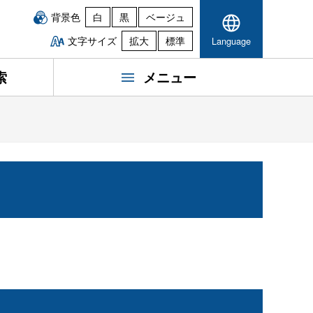
背景色
白
黒
ベージュ
文字サイズ
拡大
標準
Language
索
メニュー