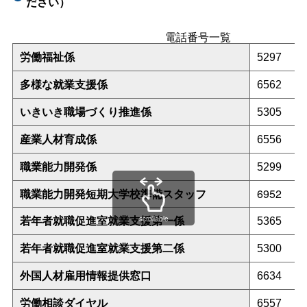
ださい）
電話番号一覧
労働福祉係
5297
多様な就業支援係
6562
いきいき職場づくり推進係
5305
産業人材育成係
6556
職業能力開発係
5299
職業能力開発短期大学校準備スタッフ
6952
若年者就職促進室就業支援第一係
scrollable
5365
若年者就職促進室就業支援第二係
5300
外国人材雇用情報提供窓口
6634
労働相談ダイヤル
6557