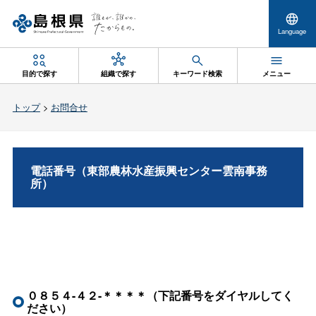
Language
目的で探す
組織で探す
キーワード検索
メニュー
トップ
>
お問合せ
電話番号（東部農林水産振興センター雲南事務
所）
０８５４-４２-＊＊＊＊（下記番号をダイヤルしてく
ださい）