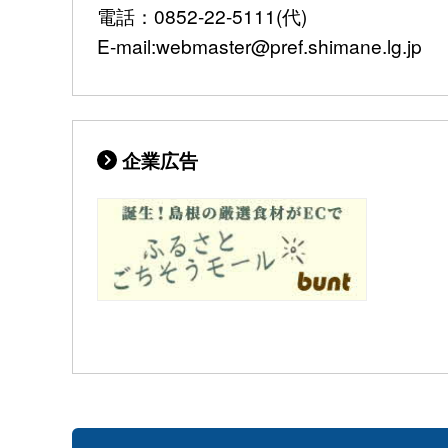
電話：0852-22-5111(代)
E-mail:webmaster@pref.shimane.lg.jp
企業広告