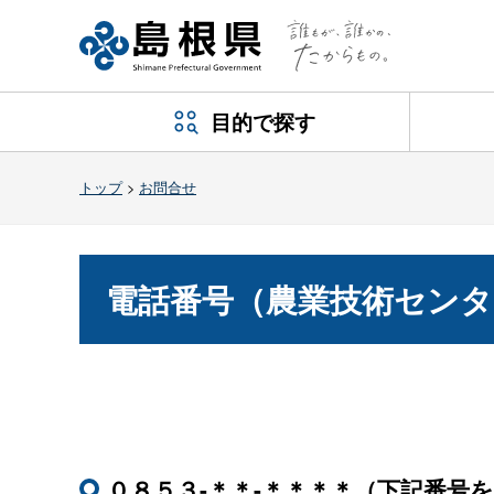
目的で探す
トップ
>
お問合せ
電話番号（農業技術センタ
０８５３-＊＊-＊＊＊＊（下記番号