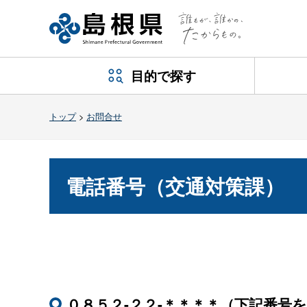
目的で探す
トップ
>
お問合せ
電話番号（交通対策課）
０８５２-２２-＊＊＊＊（下記番号