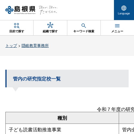
Language
目的で探す
組織で探す
キーワード検索
メニュー
トップ
>
隠岐教育事務所
管内の研究指定校一覧
令和７年度の研
種別
子ども読書活動推進事業
管内