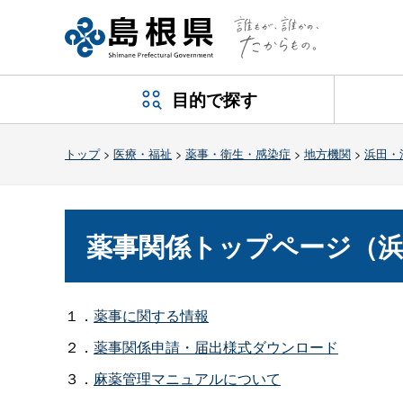
目的で探す
トップ
>
医療・福祉
>
薬事・衛生・感染症
>
地方機関
>
浜田・
薬事関係トップページ（浜
１．
薬事に関する情報
２．
薬事関係申請・届出様式ダウンロード
３．
麻薬管理マニュアルについて