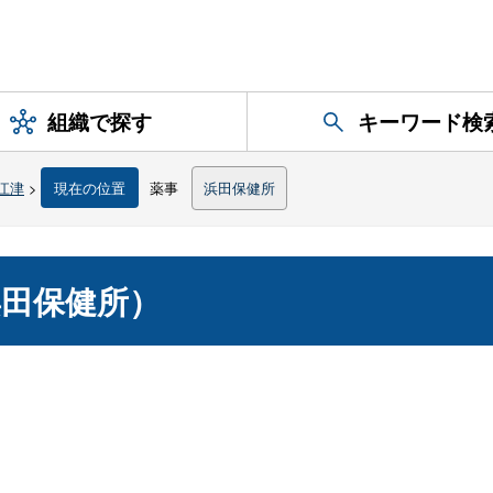
組織で探す
キーワード検
江津
>
現在の位置
薬事
浜田保健所
田保健所）