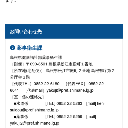
お問い合わせ先
薬事衛生課
島根県健康福祉部薬事衛生課
［郵便］〒690-8501 島根県松江市殿町１番地
［所在地(宅配便)］ 島根県松江市殿町２番地 島根県庁第２
分庁舎３階
［代表TEL］0852-22-6180 ［代表FAX］ 0852-22-
6041 ［代表mail］yakuji@pref.shimane.lg.jp
［室・係の連絡先］
■水道係 [TEL] 0852-22-5263 [mail] ken-
suidou@pref.shimane.lg.jp
■薬事係 [TEL] 0852-22-5259 [mail]
yakuji2@pref.shimane.lg.jp