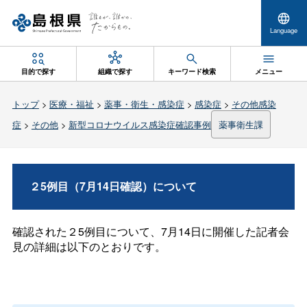
Language
目的で探す
組織で探す
キーワード検索
メニュー
トップ
>
医療・福祉
>
薬事・衛生・感染症
>
感染症
>
その他感染
症
>
その他
>
新型コロナウイルス感染症確認事例
薬事衛生課
２5例目（7月14日確認）について
確認された２5例目について、7月14日に開催した記者会
見の詳細は以下のとおりです。