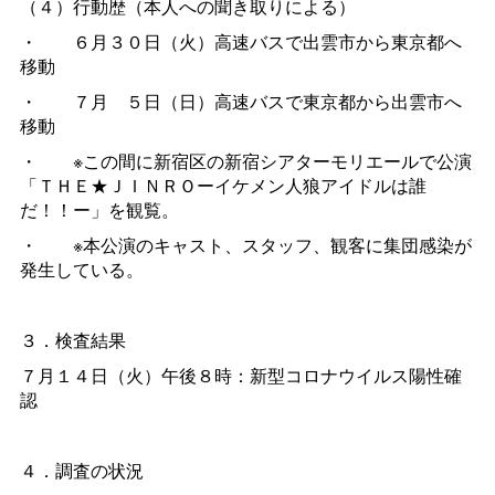
（４）行動歴（本人への聞き取りによる）
・
６月３０日（火）高速バスで出雲市から東京都へ
移動
・
７
月
５日（日）高速バスで東京都から出雲市へ
移動
・
※この間に新宿区の新宿シアターモリエールで公演
「ＴＨＥ★ＪＩＮＲＯーイケメン人狼アイドルは誰
だ！！ー」を観覧。
・
※本公演のキャスト、スタッフ、観客に集団感染が
発生している。
３．検査結果
７月１４日（火）午後８時：新型コロナウイルス陽性確
認
４．調査の状況