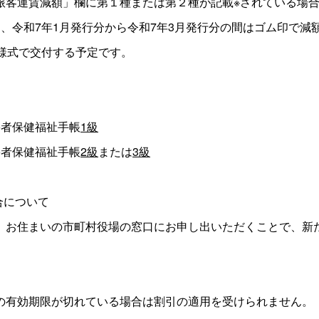
客運賃減額」欄に第１種または第２種が記載※されている場合
、令和7年1月発行分から令和7年3月発行分の間はゴム印で減
様式で交付する予定です。
者保健福祉手帳
1級
者保健福祉手帳
2級
または
3級
合について
お住まいの市町村役場の窓口にお申し出いただくことで、新
有効期限が切れている場合は割引の適用を受けられません。