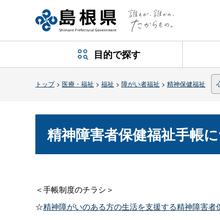
目的で探す
トップ
>
医療・福祉
>
福祉
>
障がい者福祉
>
精神保健福祉
精神障害者保健福祉手帳に
＜手帳制度のチラシ＞
☆
精神障がいのある方の生活を支援する精神障害者