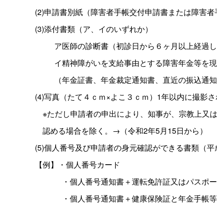
(2)申請書別紙（障害者手帳交付申請書または障害者
(3)添付書類（ア、イのいずれか）
ア医師の診断書（初診日から６ヶ月以上経過し
イ精神障がいを支給事由とする障害年金等を現
（年金証書、年金裁定通知書、直近の振込通知
(4)写真（たて４ｃｍ×よこ３ｃｍ）1年以内に撮影
※ただし申請者の申出により、知事が、宗教上又は
認める場合を除く。→（令和2年5月15日から）
(5)個人番号及び申請者の身元確認ができる書類（平
【例】・個人番号カード
・個人番号通知書＋運転免許証又はパスポー
・個人番号通知書＋健康保険証と年金手帳等