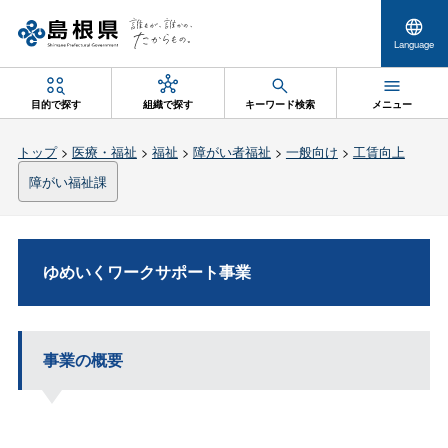
Language
目的で探す
組織で探す
キーワード検索
メニュー
トップ
>
医療・福祉
>
福祉
>
障がい者福祉
>
一般向け
>
工賃向上
障がい福祉課
ゆめいくワークサポート事業
事業の概要