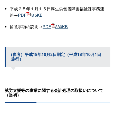
平成２５年１月１５日厚生労働省障害福祉課事務連
絡→
PDF
８5KB
留意事項の説明→
PDF
380KB
(参考）平成18年10月2日制定（平成18年10月1日
施行）
就労支援等の事業に関する会計処理の取扱いについて
（当初）