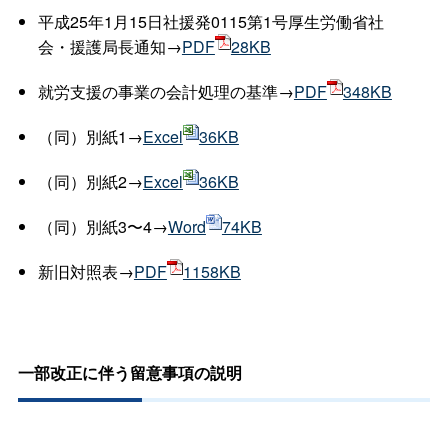
平成25年1月15日社援発0115第1号厚生労働省社
会・援護局長通知→
PDF
28KB
就労支援の事業の会計処理の基準→
PDF
348KB
（同）別紙1→
Excel
36KB
（同）別紙2→
Excel
36KB
（同）別紙3〜4→
Word
74KB
新旧対照表→
PDF
1158KB
一部改正に伴う留意事項の説明