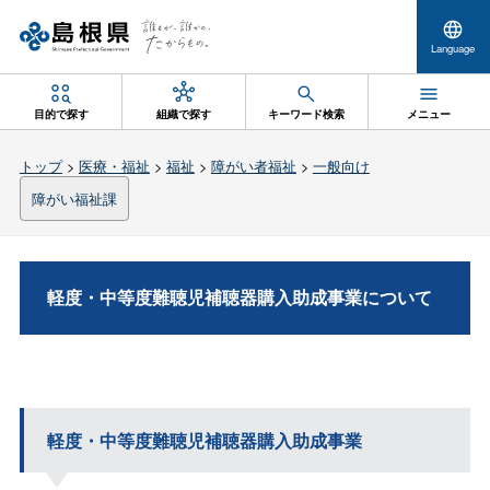
Language
目的で探す
組織で探す
キーワード検索
メニュー
トップ
>
医療・福祉
>
福祉
>
障がい者福祉
>
一般向け
障がい福祉課
軽度・中等度難聴児補聴器購入助成事業について
軽度・中等度難聴児補聴器購入助成事業