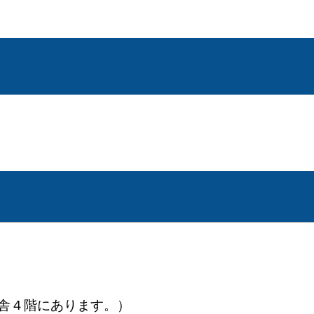
）
庁舎４階にあります。）