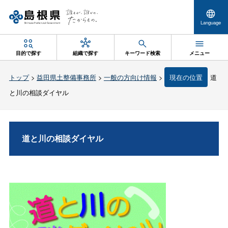
Language
目的で探す
組織で探す
キーワード検索
メニュー
トップ
>
益田県土整備事務所
>
一般の方向け情報
>
現在の位置
道
と川の相談ダイヤル
道と川の相談ダイヤル