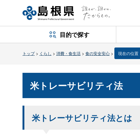
目的で探す
トップ
>
くらし
>
消費・食生活
>
食の安全安心
>
現在の位置
米トレーサビリティ法
米トレーサビリティ法とは