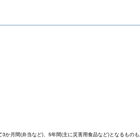
て
3
か月間
(
弁当など
)
、
5
年間
(
主に災害用食品など
)
となるものも