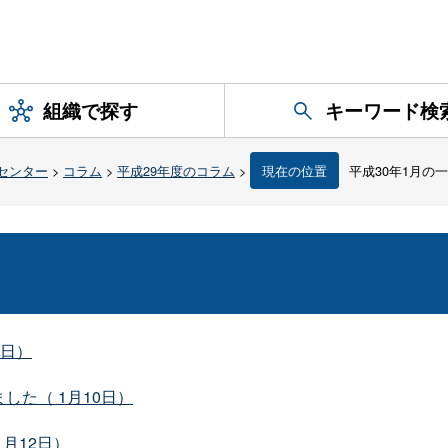
組織で探す
キーワード検
センター
>
コラム
>
平成29年度のコラム
>
現在の位置
平成30年1月の
4日）
た（ 1月10日）
月12日）