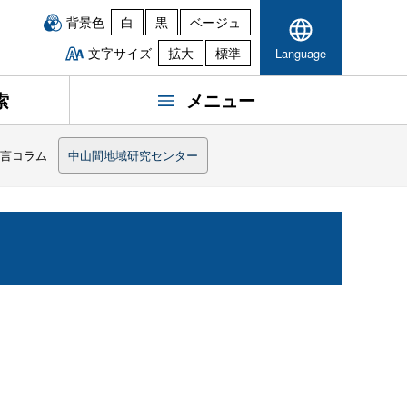
背景色
白
黒
ベージュ
文字サイズ
拡大
標準
Language
索
メニュー
一言コラム
中山間地域研究センター