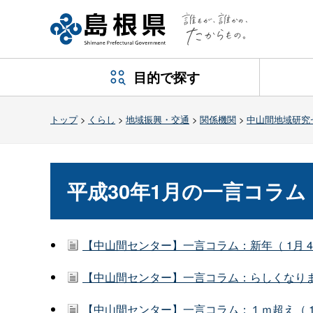
目的で探す
トップ
>
くらし
>
地域振興・交通
>
関係機関
>
中山間地域研究
平成30年1月の一言コラム
【中山間センター】一言コラム：新年（ 1月 
【中山間センター】一言コラム：らしくなりまし
【中山間センター】一言コラム：１ｍ超え（ 1