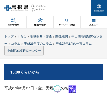
Language
目的で探す
組織で探す
キーワード検索
メニュー
トップ
>
くらし
>
地域振興・交通
>
関係機関
>
中山間地域研究センタ
ー
>
コラム
>
平成26年度のコラム
>
平成27年2月の一言コラム
中山間地域研究センター
15:00くらいから
平成27年2月27日（金）天気
のち