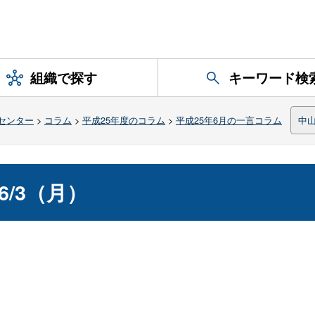
組織で探す
キーワード検
センター
>
コラム
>
平成25年度のコラム
>
平成25年6月の一言コラム
中
/6/3（月）