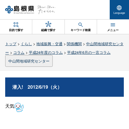
Language
目的で探す
組織で探す
キーワード検索
メニュー
トップ
>
くらし
>
地域振興・交通
>
関係機関
>
中山間地域研究センタ
ー
>
コラム
>
平成24年度のコラム
>
平成24年6月の一言コラム
中山間地域研究センター
潜入
!
2012/6/19（火）
天気