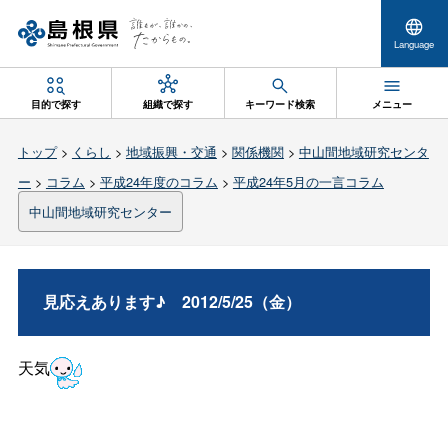
Language
目的で探す
組織で探す
キーワード検索
メニュー
トップ
>
くらし
>
地域振興・交通
>
関係機関
>
中山間地域研究センタ
ー
>
コラム
>
平成24年度のコラム
>
平成24年5月の一言コラム
中山間地域研究センター
見応えあります
♪
2012/5/25（金）
天気