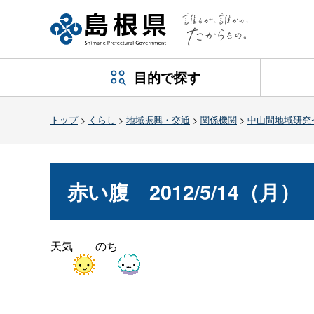
目的で探す
トップ
>
くらし
>
地域振興・交通
>
関係機関
>
中山間地域研究
赤い
腹
2012/5/14（月）
天気
のち