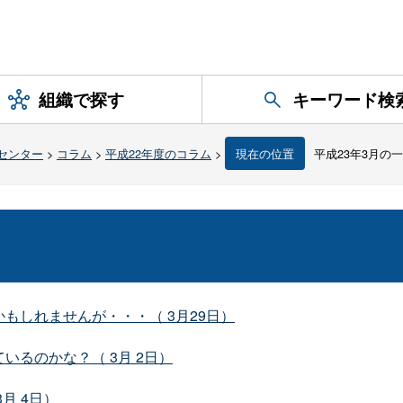
組織で探す
キーワード検
センター
>
コラム
>
平成22年度のコラム
>
現在の位置
平成23年3月の
もしれませんが・・・（ 3月29日）
るのかな？（ 3月 2日）
月 4日）