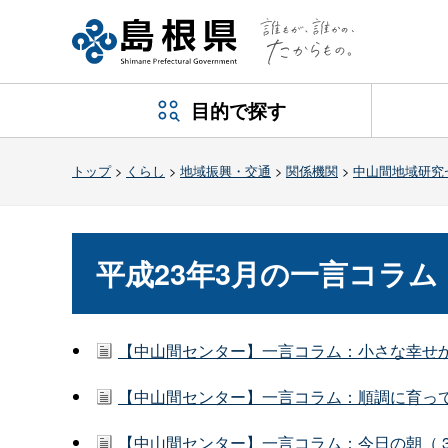
目的で探す
トップ
>
くらし
>
地域振興・交通
>
関係機関
>
中山間地域研究
平成23年3月の一言コラム
【中山間センター】一言コラム：小さな幸せか
【中山間センター】一言コラム：順調に育ってい
【中山間センター】一言コラム：今日の朝（ 3