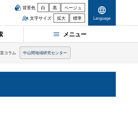
背景色
白
黒
ベージュ
文字サイズ
拡大
標準
Language
索
メニュー
一言コラム
中山間地域研究センター