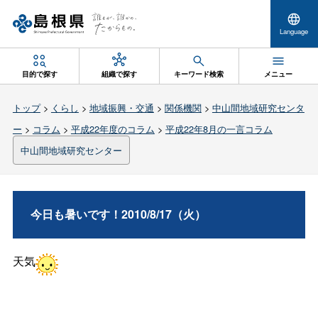
Language
目的で探す
組織で探す
キーワード検索
メニュー
トップ
>
くらし
>
地域振興・交通
>
関係機関
>
中山間地域研究センタ
ー
>
コラム
>
平成22年度のコラム
>
平成22年8月の一言コラム
中山間地域研究センター
今日も暑いです！2010/8/17（火）
天気