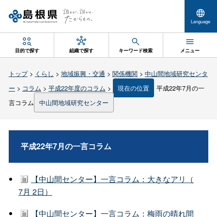
Language
目的で探す
組織で探す
キーワード検索
メニュー
トップ
>
くらし
>
地域振興・交通
>
関係機関
>
中山間地域研究センタ
ー
>
コラム
>
平成22年度のコラム
>
現在の位置
平成22年7月の一
言コラム
中山間地域研究センター
平成22年7月の一言コラム
【中山間センター】一言コラム：大きなアリ（
7月 2日）
【中山間センター】一言コラム：梅雨の晴れ間