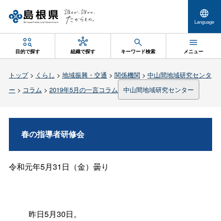
Language
目的で探す
組織で探す
キーワード検索
メニュー
トップ
>
くらし
>
地域振興・交通
>
関係機関
>
中山間地域研究センタ
ー
>
コラム
>
2019年5月の一言コラム
中山間地域研究センター
春の指導者研修会
令和元年5月31日（金）曇り
昨日5月30日。