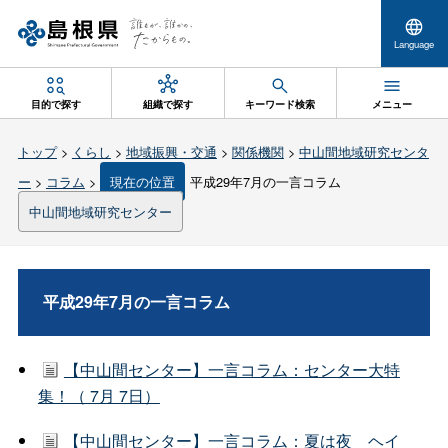
Language
目的で探す
組織で探す
キーワード検索
メニュー
トップ
>
くらし
>
地域振興・交通
>
関係機関
>
中山間地域研究センタ
ー
>
コラム
>
現在の位置
平成29年7月の一言コラム
中山間地域研究センター
平成29年7月の一言コラム
【中山間センター】一言コラム：センター大特
集！（ 7月 7日）
【中山間センター】一言コラム：夏は夜 ヘイ