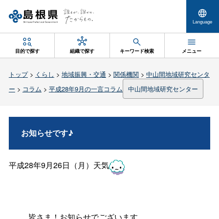
Language
目的で探す
組織で探す
キーワード検索
メニュー
トップ
>
くらし
>
地域振興・交通
>
関係機関
>
中山間地域研究センタ
ー
>
コラム
>
平成28年9月の一言コラム
中山間地域研究センター
お知らせです♪
平成28年9月26日（月）天気
皆さま！お知らせでございます。