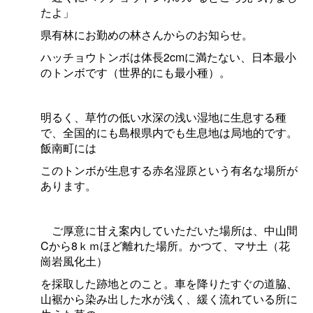
たよ」
県有林にお勤めの林さんからのお知らせ。
ハッチョウトンボは体長2cmに満たない、日本最小
のトンボです（世界的にも最小種）。
明るく、草竹の低い水深の浅い湿地に生息する種
で、全国的にも島根県内でも生息地は局地的です。
飯南町には
このトンボが生息する赤名湿原という有名な場所が
あります。
ご厚意に甘え案内していただいた場所は、中山間
Cから8ｋｍほど離れた場所。かつて、マサ土（花
崗岩風化土）
を採取した跡地とのこと。車を降りたすぐの道脇、
山裾から染み出した水が浅く、緩く流れている所に