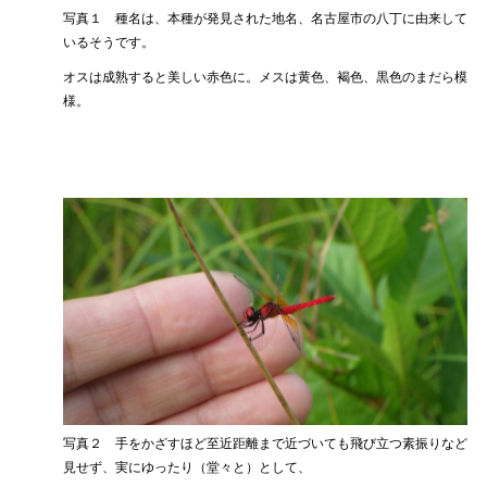
写真
１
種名は、本種が発見された地名、名古屋市の八丁に由来して
いるそうです。
オスは成熟すると美しい赤色に。メスは黄色、褐色、黒色のまだら模
様。
写真
２
手をかざすほど至近距離まで近づいても飛び立つ素振りなど
見せず、実にゆったり（堂々と）として、