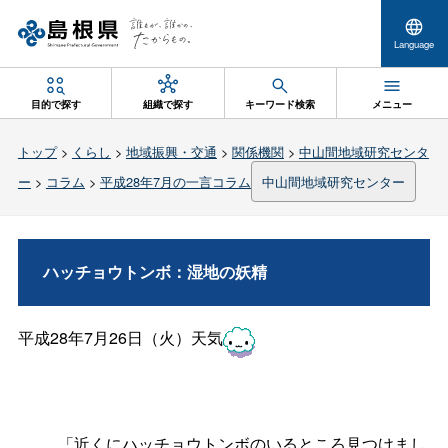
Language
目的で探す
組織で探す
キーワード検索
メニュー
トップ
>
くらし
>
地域振興・交通
>
関係機関
>
中山間地域研究センタ
ー
>
コラム
>
平成28年7月の一言コラム
中山間地域研究センター
ハッチョウトンボ：湿地の妖精
平成28年7月26日（火）天気
「近くにハッチョウトンボのいるところ見つけまし