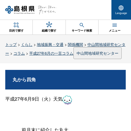
Language
目的で探す
組織で探す
キーワード検索
メニュー
トップ
>
くらし
>
地域振興・交通
>
関係機関
>
中山間地域研究センタ
ー
>
コラム
>
平成27年6月の一言コラム
中山間地域研究センター
丸から四角
平成27年6月9日（火）天気
前月末に紹介した丸太。