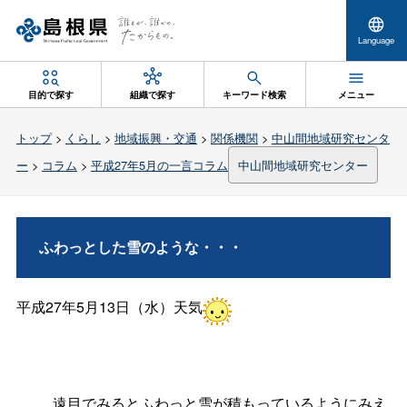
Language
目的で探す
組織で探す
キーワード検索
メニュー
トップ
>
くらし
>
地域振興・交通
>
関係機関
>
中山間地域研究センタ
ー
>
コラム
>
平成27年5月の一言コラム
中山間地域研究センター
ふわっとした雪のような・・・
平成27年5月13日（水）天気
遠目でみるとふわっと雪が積もっているようにみえ