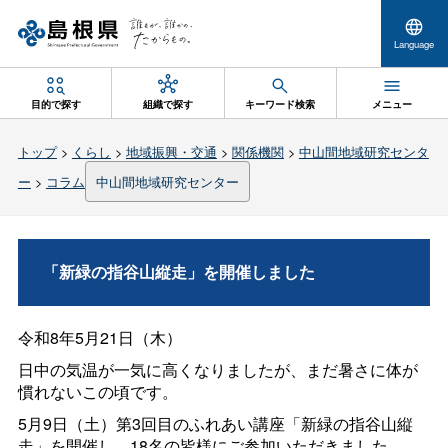
Language
目的で探す
組織で探す
キーワード検索
メニュー
トップ
>
くらし
>
地域振興・交通
>
関係機関
>
中山間地域研究センタ
ー
>
コラム
中山間地域研究センター
「新緑の指谷山縦走」を開催しました
令和8年5月21日（木）
日中の気温が一気に高くなりましたが、まだ暑さに体が
慣れないこの頃です。
5月9日（土）第3回目のふれあい講座「新緑の指谷山縦
走」を開催し、18名の皆様にご参加いただきました。