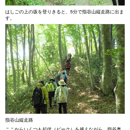
はしごの上の坂を登りきると、5分で指谷山縦走路に出ま
す。
指谷山縦走路
ここからいくつも起伏（ピーク）を越えながら、指谷奥