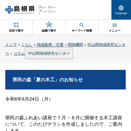
Language
目的で探す
組織で探す
キーワード検索
メニュー
トップ
>
くらし
>
地域振興・交通
>
関係機関
>
中山間地域研究センタ
ー
>
コラム
中山間地域研究センター
県民の森「夏の木工」のお知らせ
令和6年6月24日（月）
県民の森ふれあい講座で７月・８月に開催する木工講座
について、このたびチラシを作成しましたので、ご案内
します。