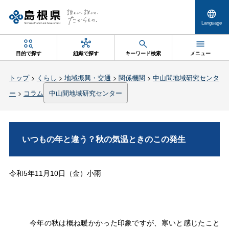
Language
目的で探す
組織で探す
キーワード検索
メニュー
トップ
>
くらし
>
地域振興・交通
>
関係機関
>
中山間地域研究センタ
ー
>
コラム
中山間地域研究センター
いつもの年と違う？秋の気温ときのこの発生
令和5年11月10日（金）小雨
今年の秋は概ね暖かかった印象ですが、寒いと感じたこと