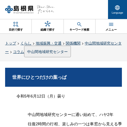
Language
目的で探す
組織で探す
キーワード検索
メニュー
トップ
>
くらし
>
地域振興・交通
>
関係機関
>
中山間地域研究センタ
ー
>
コラム
中山間地域研究センター
世界にひとつだけの葉っぱ
令和5年6月12日（月）曇り
中山間地域研究センターに通い始めて、ハヤ2年
往復2時間の行程、楽しみの一つは車窓から見える季