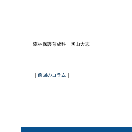
森林保護育成
科
陶山大志
｜
前回のコラム
｜