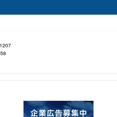
207
758