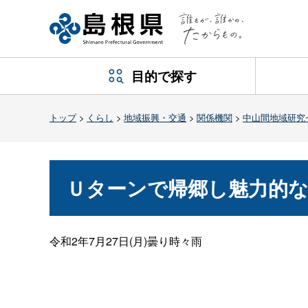
目的で探す
トップ
>
くらし
>
地域振興・交通
>
関係機関
>
中山間地域研究
Ｕターンで帰郷し魅力的
令和2年7月27日(月)曇り時々雨