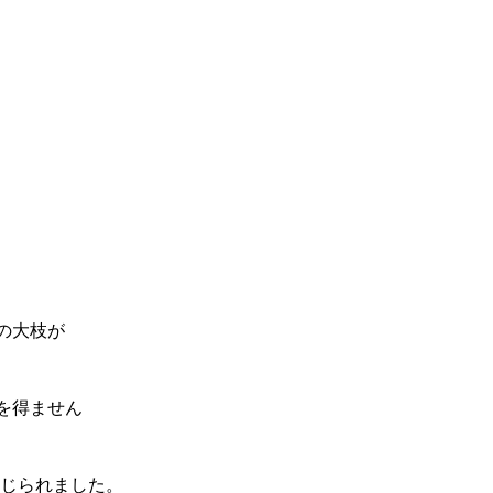
の大枝が
を得ません
じられました。