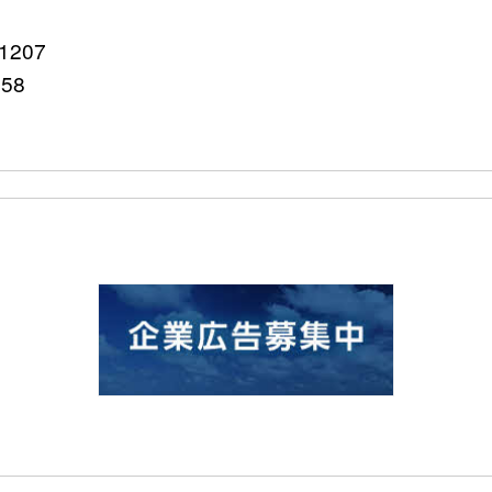
207
758