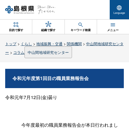
Language
目的で探す
組織で探す
キーワード検索
メニュー
トップ
>
くらし
>
地域振興・交通
>
関係機関
>
中山間地域研究センタ
ー
>
コラム
中山間地域研究センター
令和元年度第1回目の職員業務報告会
令和元年7月12日(金)曇り
今年度最初の職員業務報告会が本日行われまし