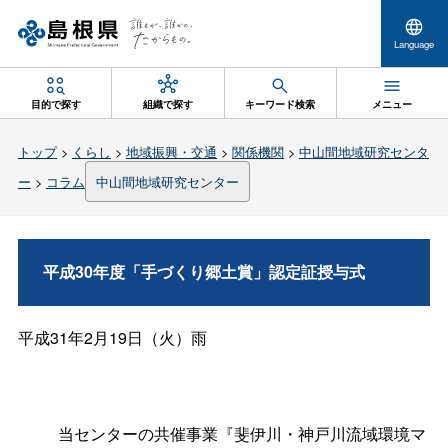
Language
目的で探す
組織で探す
キーワード検索
メニュー
トップ
>
くらし
>
地域振興・交通
>
関係機関
>
中山間地域研究センタ
ー
>
コラム
中山間地域研究センター
平成30年度「手づくり郷土賞」認定証授与式
平成31年2月19日（火）雨
当センターの共催事業『斐伊川・神戸川流域環境マ