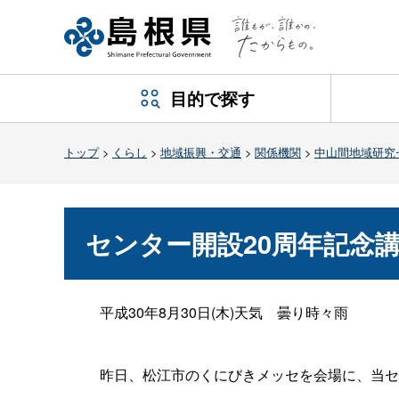
目的で探す
トップ
>
くらし
>
地域振興・交通
>
関係機関
>
中山間地域研究
センター開設20周年記念
平成30年8月30日(木)天
気
曇り時々雨
昨日、松江市のくにびきメッセを会場に、当セ