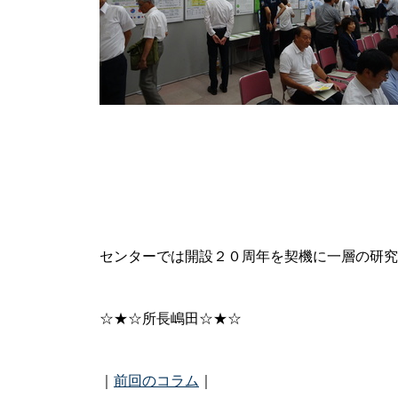
センターでは開設２０周年を契機に一層の研究
☆★☆所長嶋田☆★☆
｜
前回のコラム
｜